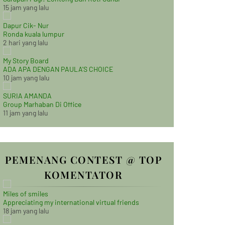
15 jam yang lalu
Dapur Cik- Nur
Ronda kuala lumpur
2 hari yang lalu
My Story Board
ADA APA DENGAN PAULA'S CHOICE
10 jam yang lalu
SURIA AMANDA
Group Marhaban Di Office
11 jam yang lalu
PEMENANG CONTEST @ TOP
KOMENTATOR
Miles of smiles
Appreciating my international virtual friends
18 jam yang lalu