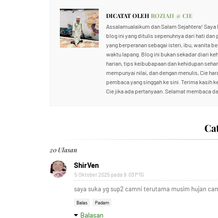
DICATAT OLEH
ROZIAH @ CIE
Assalamualaikum dan Salam Sejahtera! Saya R
blog ini yang ditulis sepenuhnya dari hati dan
yang berperanan sebagai isteri, ibu, wanita b
waktu lapang. Blog ini bukan sekadar diari ke
harian, tips keibubapaan dan kehidupan sehari
mempunyai nilai, dan dengan menulis, Cie ha
pembaca yang singgah ke sini. Terima kasih 
Cie jika ada pertanyaan. Selamat membaca da
Ca
20 Ulasan
ShirVen
5 Oktober 2025 pada 9:03 PTG
saya suka yg sup2 camni terutama musim hujan cam
Balas
Padam
Balasan