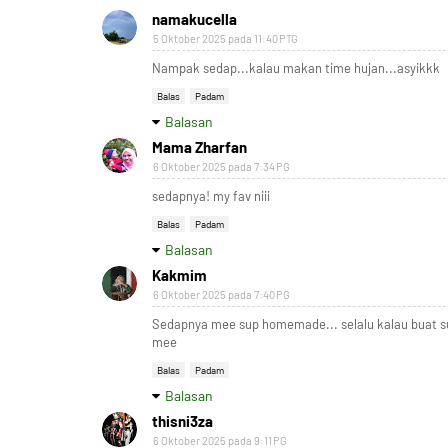
namakucella
5 Oktober 2025 pada 11:40 PTG
Nampak sedap...kalau makan time hujan...asyikkk
Balas
Padam
Balasan
Mama Zharfan
6 Oktober 2025 pada 7:34 PG
sedapnya! my fav niii
Balas
Padam
Balasan
Kakmim
6 Oktober 2025 pada 7:40 PG
Sedapnya mee sup homemade... selalu kalau buat su
mee
Balas
Padam
Balasan
thisni3za
6 Oktober 2025 pada 9:11 PG