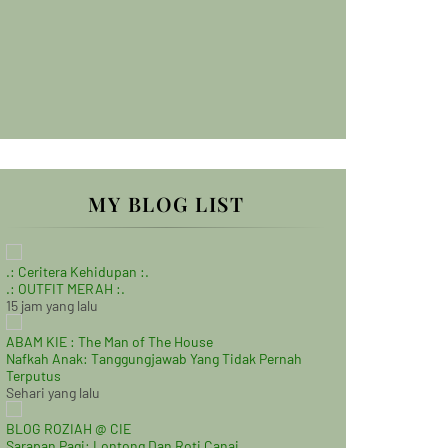
MY BLOG LIST
.: Ceritera Kehidupan :.
.: OUTFIT MERAH :.
15 jam yang lalu
ABAM KIE : The Man of The House
Nafkah Anak: Tanggungjawab Yang Tidak Pernah
Terputus
Sehari yang lalu
BLOG ROZIAH @ CIE
Sarapan Pagi: Lontong Dan Roti Canai