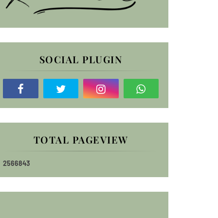
SOCIAL PLUGIN
TOTAL PAGEVIEW
2
5
6
6
8
4
3