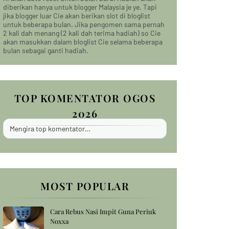
diberikan hanya untuk blogger Malaysia je ye. Tapi
jika blogger luar Cie akan berikan slot di bloglist
untuk beberapa bulan. Jika pengomen sama pernah
2 kali dah menang (2 kali dah terima hadiah) so Cie
akan masukkan dalam bloglist Cie selama beberapa
bulan sebagai ganti hadiah.
TOP KOMENTATOR OGOS
2026
Mengira top komentator…
MOST POPULAR
Cara Rebus Nasi Impit Guna Periuk
Noxxa