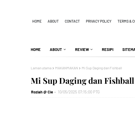
HOME
ABOUT
CONTACT
PRIVACY POLICY
TERMS & C
HOME
ABOUT
REVIEW
RESIPI
SITEM
Laman utama
MAKANMAKAN
Mi Sup Daging dan Fishball
Mi Sup Daging dan Fishball
Roziah @ Cie
10/05/2025 07:15:00 PTG