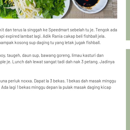
ikit dan terus la singgah ke Speedmart sebelah tu je. Tengok ada
i expired lambat lagi. Adik Rania cakap beli fishball jela.
ampak kosong sup daging tu yang letak jugak fishball.
hoy, taugeh, daun sup, bawang goreng, limau kasturi dan
le je. Lunch dah lewat sangat tadi dah nak 3 petang. Jadinya
 guna periuk noxxa. Dapat la 3 bekas. 1 bekas dah masak minggu
. Ada lagi 1 bekas minggu depan la pulak masak daging kicap