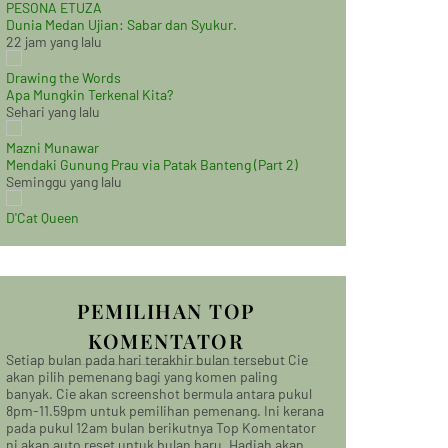
PESONA ETUZA
Dunia Medan Ujian: Sabar dan Syukur.
22 jam yang lalu
Drawing the Words
Apa Mungkin Terkenal Kita?
Sehari yang lalu
Mazni Munawar
Mendaki Gunung Prau via Patak Banteng (Part 2)
Seminggu yang lalu
D'Cat Queen
PEMILIHAN TOP
KOMENTATOR
Setiap bulan pada hari terakhir bulan tersebut Cie
akan pilih pemenang bagi yang komen paling
banyak. Cie akan screenshot bermula antara pukul
8pm-11.59pm untuk pemilihan pemenang. Ini kerana
pada pukul 12am bulan berikutnya Top Komentator
ni akan auto reset untuk bulan baru. Hadiah akan