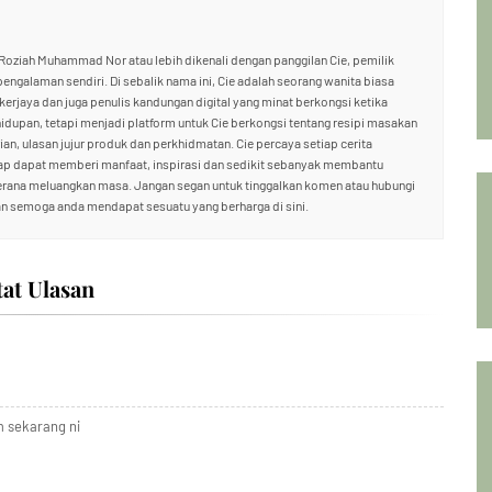
oziah Muhammad Nor atau lebih dikenali dengan panggilan Cie, pemilik
 pengalaman sendiri. Di sebalik nama ini, Cie adalah seorang wanita biasa
ekerjaya dan juga penulis kandungan digital yang minat berkongsi ketika
hidupan, tetapi menjadi platform untuk Cie berkongsi tentang resipi masakan
an, ulasan jujur produk dan perkhidmatan. Cie percaya setiap cerita
rap dapat memberi manfaat, inspirasi dan sedikit sebanyak membantu
kerana meluangkan masa. Jangan segan untuk tinggalkan komen atau hubungi
n semoga anda mendapat sesuatu yang berharga di sini.
tat Ulasan
 sekarang ni