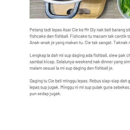
Petang tadi lepas Asar Cie ke Mr Diy nak beli barang s
fishcake dan fishball. Fishcake tu macam tak cantik tap
Anak-anak je yang makan tu. Cie tak sangat. Taknak n
Lengkap la dah mi sup daging ada fishball, siew pak c
sambal kicap. Selalunya weekend nak dinner yang simp
malam sesuai la mi sup daging dan fishball je.
Daging tu Cie beli minggu lepas. Rebus siap-siap dah
lepas sup jugak. Minggu ni mi sup pulak guna sebekas
pun sedap jugak.