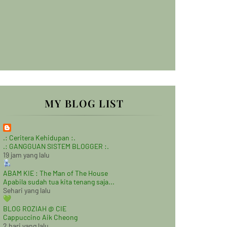
MY BLOG LIST
.: Ceritera Kehidupan :.
.: GANGGUAN SISTEM BLOGGER :.
19 jam yang lalu
ABAM KIE : The Man of The House
Apabila sudah tua kita tenang saja...
Sehari yang lalu
BLOG ROZIAH @ CIE
Cappuccino Aik Cheong
2 hari yang lalu