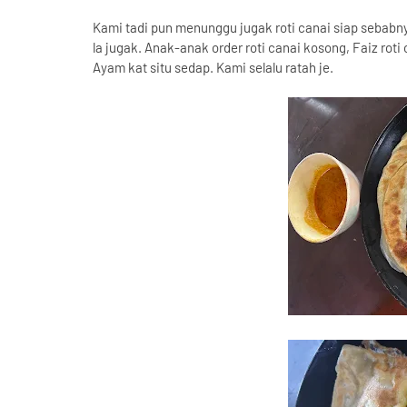
Kami tadi pun menunggu jugak roti canai siap sebabn
la jugak. Anak-anak order roti canai kosong, Faiz roti 
Ayam kat situ sedap. Kami selalu ratah je.