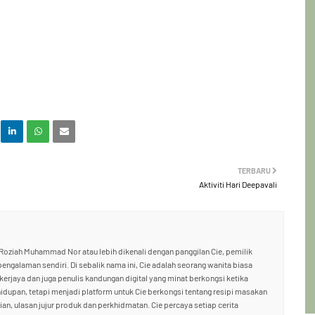
TERBARU
Aktiviti Hari Deepavali
oziah Muhammad Nor atau lebih dikenali dengan panggilan Cie, pemilik
 pengalaman sendiri. Di sebalik nama ini, Cie adalah seorang wanita biasa
ekerjaya dan juga penulis kandungan digital yang minat berkongsi ketika
hidupan, tetapi menjadi platform untuk Cie berkongsi tentang resipi masakan
an, ulasan jujur produk dan perkhidmatan. Cie percaya setiap cerita