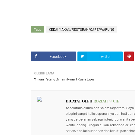
Tags
KEDAI MAKAN/RESTORAN/CAFE/WARUNG
Facebook
Twitter
LEBIH LAMA
Minum Petang Di Familymart Kuala Lipis
DICATAT OLEH
ROZIAH @ CIE
Assalamualaikum dan Salam Sejahtera! Saya R
blog ini yang ditulis sepenuhnya dari hati dan
yang berperanan sebagai isteri, ibu, wanita b
waktu lapang. Blog ini bukan sekadar diari ke
harian, tips keibubapaan dan kehidupan sehari