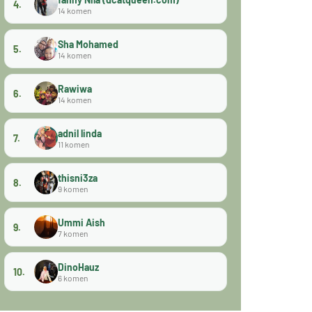
4.
14 komen
Sha Mohamed
5.
14 komen
Rawiwa
6.
14 komen
adnil linda
7.
11 komen
thisni3za
8.
9 komen
Ummi Aish
9.
7 komen
DinoHauz
10.
6 komen