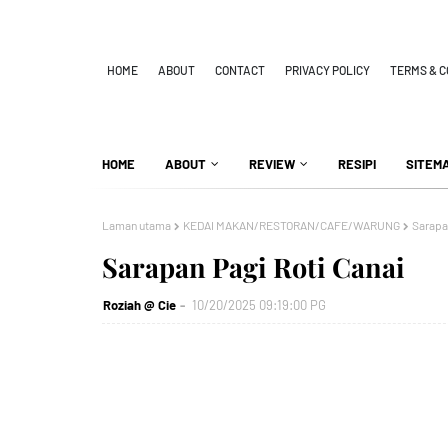
HOME
ABOUT
CONTACT
PRIVACY POLICY
TERMS & C
HOME
ABOUT
REVIEW
RESIPI
SITEM
Laman utama
KEDAI MAKAN/RESTORAN/CAFE/WARUNG
Sarapa
Sarapan Pagi Roti Canai
Roziah @ Cie
10/20/2025 09:19:00 PG