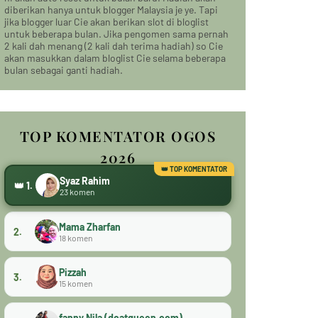
diberikan hanya untuk blogger Malaysia je ye. Tapi
jika blogger luar Cie akan berikan slot di bloglist
untuk beberapa bulan. Jika pengomen sama pernah
2 kali dah menang (2 kali dah terima hadiah) so Cie
akan masukkan dalam bloglist Cie selama beberapa
bulan sebagai ganti hadiah.
TOP KOMENTATOR OGOS
2026
Syaz Rahim
👑 1.
23 komen
Mama Zharfan
2.
18 komen
Pizzah
3.
15 komen
fanny Nila (dcatqueen.com)