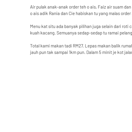
Air pulak anak-anak order teh o ais, Faiz air suam dan
o ais adik Rania dan Cie habiskan tu yang malas order a
Menu kat situ ada banyak pilihan juga selain dari roti 
kuah kacang. Semuanya sedap-sedap tu ramai pelang
Total kami makan tadi RM27. Lepas makan balik rumah j
jauh pun tak sampai 1km pun. Dalam 5 minit je kot jala