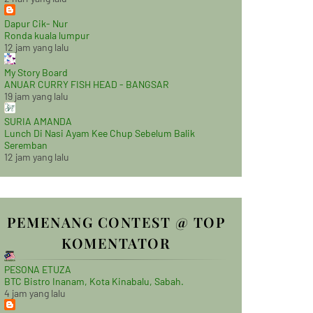
Dapur Cik- Nur
Ronda kuala lumpur
12 jam yang lalu
My Story Board
ANUAR CURRY FISH HEAD - BANGSAR
19 jam yang lalu
SURIA AMANDA
Lunch Di Nasi Ayam Kee Chup Sebelum Balik
Seremban
12 jam yang lalu
PEMENANG CONTEST @ TOP
KOMENTATOR
PESONA ETUZA
BTC Bistro Inanam, Kota Kinabalu, Sabah.
4 jam yang lalu