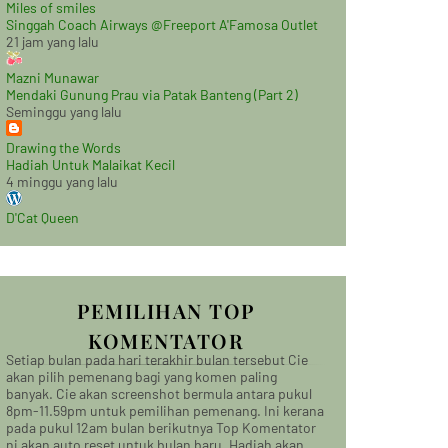
Miles of smiles
Singgah Coach Airways @Freeport A'Famosa Outlet
21 jam yang lalu
Mazni Munawar
Mendaki Gunung Prau via Patak Banteng (Part 2)
Seminggu yang lalu
Drawing the Words
Hadiah Untuk Malaikat Kecil
4 minggu yang lalu
D'Cat Queen
PEMILIHAN TOP
KOMENTATOR
Setiap bulan pada hari terakhir bulan tersebut Cie
akan pilih pemenang bagi yang komen paling
banyak. Cie akan screenshot bermula antara pukul
8pm-11.59pm untuk pemilihan pemenang. Ini kerana
pada pukul 12am bulan berikutnya Top Komentator
ni akan auto reset untuk bulan baru. Hadiah akan