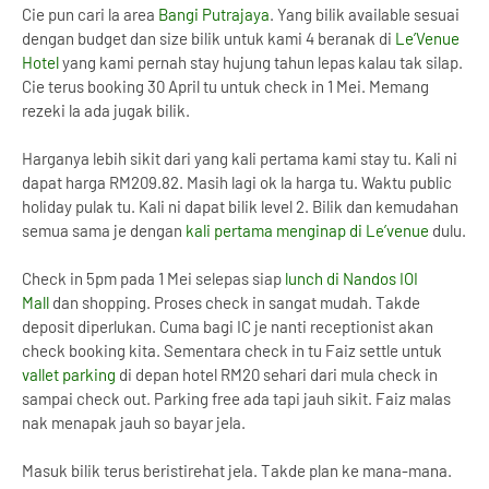
Cie pun cari la area
Bangi Putrajaya
. Yang bilik available sesuai
dengan budget dan size bilik untuk kami 4 beranak di
Le’Venue
Hotel
yang kami pernah stay hujung tahun lepas kalau tak silap.
Cie terus booking 30 April tu untuk check in 1 Mei. Memang
rezeki la ada jugak bilik.
Harganya lebih sikit dari yang kali pertama kami stay tu. Kali ni
dapat harga RM209.82. Masih lagi ok la harga tu. Waktu public
holiday pulak tu. Kali ni dapat bilik level 2. Bilik dan kemudahan
semua sama je dengan
kali pertama menginap di Le’venue
dulu.
Check in 5pm pada 1 Mei selepas siap
lunch di Nandos IOI
Mall
dan shopping. Proses check in sangat mudah. Takde
deposit diperlukan. Cuma bagi IC je nanti receptionist akan
check booking kita. Sementara check in tu Faiz settle untuk
vallet parking
di depan hotel RM20 sehari dari mula check in
sampai check out. Parking free ada tapi jauh sikit. Faiz malas
nak menapak jauh so bayar jela.
Masuk bilik terus beristirehat jela. Takde plan ke mana-mana.