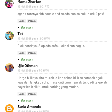
Mama Zharfan
13 Mei 2026 pada 12:21 PTG
sgt ok ratenya sbb double bed tu ada dua so cukup utk 4 pax!
Balas
Padam
Balasan
Tot
13 Mei 2026 pada 12:26 PTG
Elok hotelnya. Siap ada sofa. Lokasi pun bagus.
Balas
Padam
Balasan
Ujie Othman
13 Mei 2026 pada 3:39 PTG
Harga biliknya kira murah la kan sebab bilik tu nampak agak
luas dan lengkap sofa, masa cuti umum pulak tu. Jadi takpelah
bayar lebih sikit untuk parking yang mudah.
Balas
Padam
Balasan
Suria Amanda
13 Mei 2026 pada 4:45 PTG