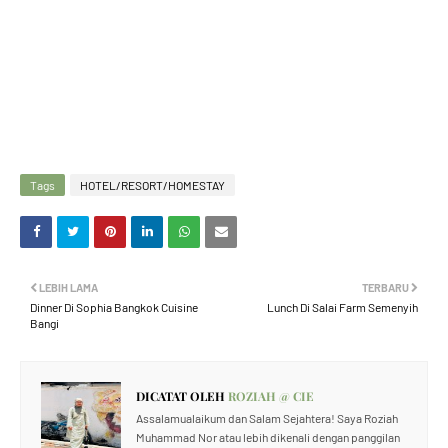
Tags
HOTEL/RESORT/HOMESTAY
LEBIH LAMA
TERBARU
Dinner Di Sophia Bangkok Cuisine
Lunch Di Salai Farm Semenyih
Bangi
DICATAT OLEH
ROZIAH @ CIE
Assalamualaikum dan Salam Sejahtera! Saya Roziah
Muhammad Nor atau lebih dikenali dengan panggilan