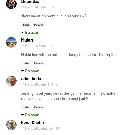
thisni3za
14 Mei 2026 pada 10:02 PG
short vacation mcm ni pun seronok =D
Balas
Padam
Balasan
Mulan
14 Mei 2026 pada 10:30 PG
Makin banyak tau hotel2 di Bangi, thanks for sharing Cie.
Balas
Padam
Balasan
adnil linda
14 Mei 2026 pada 11:16 PG
senang hotel yang dekat dengan kemudahan nak makan
ni...tak payah nak start kete pegi jauh2
Balas
Padam
Balasan
Ezna Khalili
14 Mei 2026 pada 5:25 PTG