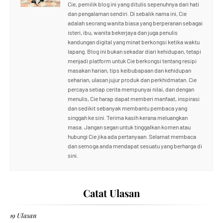
Cie, pemilik blog ini yang ditulis sepenuhnya dari hati
dan pengalaman sendiri. Di sebalik nama ini, Cie
adalah seorang wanita biasa yang berperanan sebagai
isteri, ibu, wanita bekerjaya dan juga penulis
kandungan digital yang minat berkongsi ketika waktu
lapang. Blog ini bukan sekadar diari kehidupan, tetapi
menjadi platform untuk Cie berkongsi tentang resipi
masakan harian, tips keibubapaan dan kehidupan
seharian, ulasan jujur produk dan perkhidmatan. Cie
percaya setiap cerita mempunyai nilai, dan dengan
menulis, Cie harap dapat memberi manfaat, inspirasi
dan sedikit sebanyak membantu pembaca yang
singgah ke sini. Terima kasih kerana meluangkan
masa. Jangan segan untuk tinggalkan komen atau
hubungi Cie jika ada pertanyaan. Selamat membaca
dan semoga anda mendapat sesuatu yang berharga di
sini.
Catat Ulasan
19 Ulasan