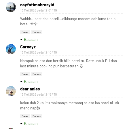
nayfatimahrasyid
13 Mei 2026 pada 12:01 PTG
Wahhh...best dok hotell...cikbunga macam dah lama tak pi
hotell 🌹🌹
Balas
Padam
Balasan
Carneyz
13 Mei 2026 pada 12:10 PTG
Nampak selesa dan bersih bilik hotel tu. Rate untuk PH dan
last minute booking pun berpatutan 😃
Balas
Padam
Balasan
dear anies
13 Mei 2026 pada 12:15 PTG
kalau dah 2 kali tu maknanya memang selesa laa hotel ni utk
menginap👍
Balas
Padam
Balasan