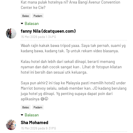
Kat mana pulak hotelnya ni? Area Bangi Avenur Convention
Center ke Cie?
Balas
Padam
Balasan
fanny Nila (dcatqueen.com)
15 Mei 2026 pada 1:34 PG
Waah rajin kakak bawa tripod yaaa. Saya tak pernah, suami yg
kadang bawa, kadang tak. Tp untuk rekam video biasanya.
Kalau hotel dah lebih dari sekali diinapi, berarti memang
nyaman dan dah cocok sangat kan . Lihat dr fotopun kliatan
hotel ini bersih dan sesuai utk keluarga.
Saya pun akhir2 ini tiap ke Malaysia pasti memilih hotel2 under
Marriot bonvoy selalu, sebab member kan. JD kadang berulang
juga hotel yg diinapi. Yg penting supaya dapat poin dari
aplikasinya 😅🤭
Balas
Padam
Balasan
Sha Mohamed
15 Mei 2026 pada 9:31 PG