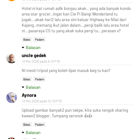
Hotel ni kat rumah adik bongsu akak.. yang ada banyak kondo
area star grocer..ingat kan Cie Pi Bangi Wonderland tu
jugak...akak hari2 lalu area sini keluar Highway ke Nilai dari
Kajang..memang ikut jalan dalam...pergi balik lalu area hotel
ni...pasaraya CS tu yang akak suka pergi tu...perasan x?
Balas
Padam
Balasan
uncle gedek
13 Mei 2026 pada 9:01 PTG
Ni mesti tripod yang boleh lipat masuk beg tu kan?
Balas
Padam
Balasan
Aynora
13 Mei 2026 pada 10:33 PTG
Upload gambar banyak2 pun takpe, kita suka tengok sharing
kawan2 blogger. Tumpang seronok 👍👍
Balas
Padam
Balasan